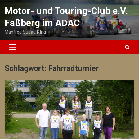
Skip
Motor- und Touring-Club e.V.
to
content
Faßberg im ADAC
Manfred Sudau RIng
Schlagwort:
Fahrradturnier