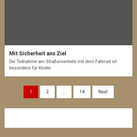
Mit Sicherheit ans Ziel
Die Teilnahme am Straßenverkehr mit dem Fahrrad ist
besonders für Kinder
Beitragsnavigation
1
2
…
14
Next