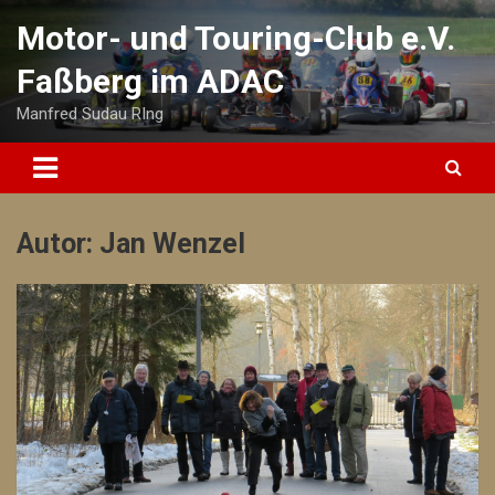
Skip
Motor- und Touring-Club e.V.
to
content
Faßberg im ADAC
Manfred Sudau RIng
Autor:
Jan Wenzel