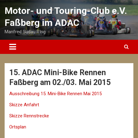
Skip
Motor- und Touring-Club e.V.
to
content
Faßberg im ADAC
Manfred Sudau RIng
15. ADAC Mini-Bike Rennen
Faßberg am 02./03. Mai 2015
Ausschreibung 15. Mini-Bike Rennen Mai 2015
Skizze Anfahrt
Skizze Rennstrecke
Ortsplan