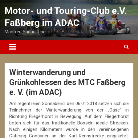
Skip
Motor- und Touring-Club e.V.
to
content
Faßberg im ADAC
Manfred Sudau RIng
Winterwanderung und
Grünkohlessen des MTC Faßberg
e. V. (im ADAC)
Am regenfreien Sonnabend, den 06.01.2018 setzen sich die
Teilnehmer der Winterwanderung von der „Oase“ in
Richtung Fliegerhorst in Bewegung. Auf dem Fliegerhorst
boten sich für das traditionelle Bosseln ideale Strecken.
Nach einigen Kilometern wurde in den vereinseigenen
Catering Container an der Kart-Rennstrecke eingekehrt.