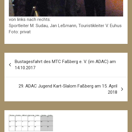
von links nach rechts:
Sportleiter M. Sudau, Jan Leßmann, Touristikleiter V. Euhus
Foto: privat
Beitrags-
Bustagesfahrt des MTC Faßberg e. V. (im ADAC) am
Navigation
14.10.2017
29. ADAC Jugend Kart-Slalom Faßberg am 15. April
2018