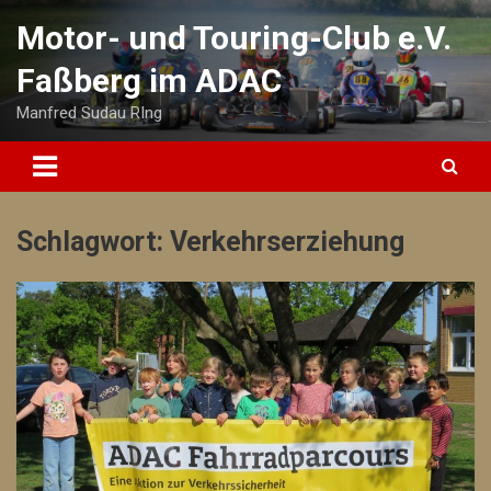
Skip
Motor- und Touring-Club e.V.
to
content
Faßberg im ADAC
Manfred Sudau RIng
Schlagwort:
Verkehrserziehung