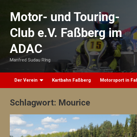
Skip
to
Motor- und Touring-
content
Club e.V. Faßberg im
ADAC
Manfred Sudau RIng
Der Verein
Kartbahn Faßberg
Motorsport in F
Schlagwort:
Mourice