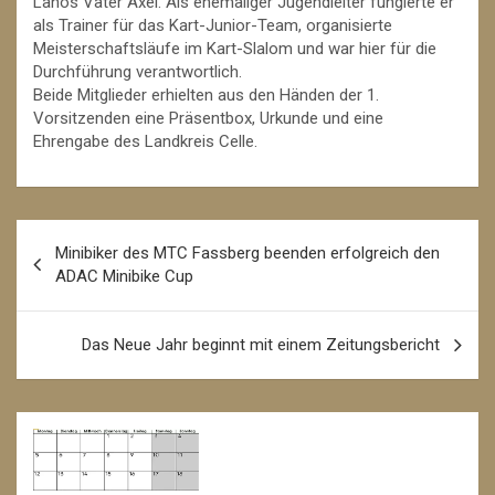
Lanos Vater Axel. Als ehemaliger Jugendleiter fungierte er
als Trainer für das Kart-Junior-Team, organisierte
Meisterschaftsläufe im Kart-Slalom und war hier für die
Durchführung verantwortlich.
Beide Mitglieder erhielten aus den Händen der 1.
Vorsitzenden eine Präsentbox, Urkunde und eine
Ehrengabe des Landkreis Celle.
Beitrags-
Minibiker des MTC Fassberg beenden erfolgreich den
Navigation
ADAC Minibike Cup
Das Neue Jahr beginnt mit einem Zeitungsbericht